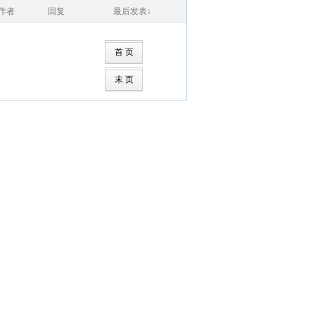
作者
回复
最后发表↓
首 页
末 页