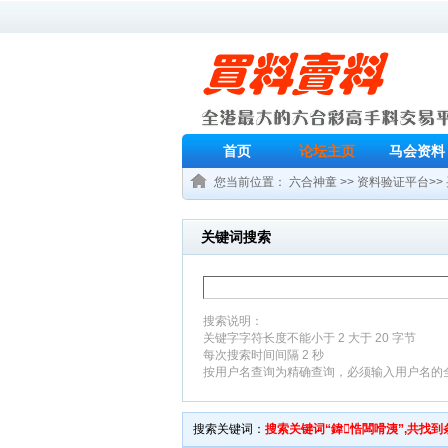
首页
论坛主页
马会资料
您当前位置：
六合神童
>>
资料验证平台
>>
关键词搜索
搜索说明：
关键字字符长度不能小于 2 大于 20 字节
每次搜索时间间隔 2 秒
按用户名查询为精确查询，必须输入用户名的
搜索关键词：
搜索关键词
“鍏悎闆嗗洟”
,共找到